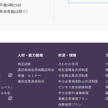
午後5時15分
年末年始は除く)
人材・能力開発
共済・保険
検定試験
さわやか共済
諏訪地域合同就職説明会
特定退職金共済制度
度
研修・セミナー
小規模企業共済制度
ル
優良従業員表彰式
中小企業倒産防止共済制度
ニュース』
ビジネス総合保険制度
ール大会
中小企業PL保険制度
業務災害補償プラン
休業補償プラン