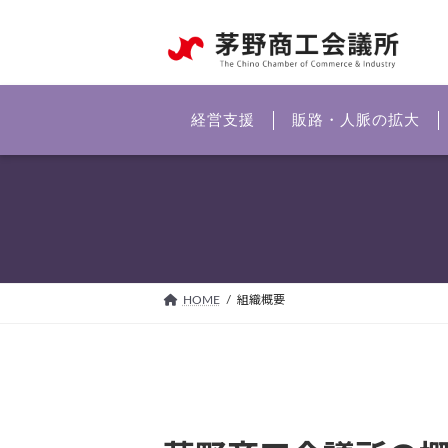
コ
ナ
ン
ビ
テ
ゲ
ン
ー
ツ
シ
経営支援
販路・人脈の拡大
へ
ョ
ス
ン
キ
に
ッ
移
プ
動
HOME
組織概要