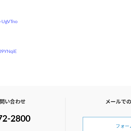
y-UgVTno
09YNqiE
問い合わせ
メールで
72-2800
フォー