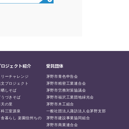
プロジェクト紹介
受託団体
ラリーチャレンジ
茅野市青色申告会
縄文プロジェクト
茅野市精密工業連合会
寒晒しそば
茅野市労務対策協議会
どうづきそば
茅野市福沢工業団地緑光会
寒天の里
茅野市木工組合
蓼科三室源泉
一般社団法人諏訪法人会茅野支部
田舎暮らし 楽園信州ちの
茅野市建設事業協同組合
茅野市商業連合会