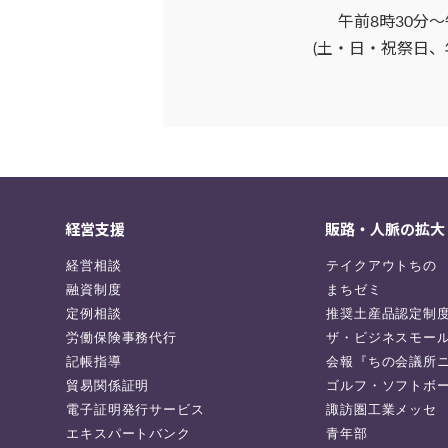
午前8時30分～
(土・日・祝祭日、
経営支援
販路・人脈の拡大
経営相談
テイクアウトちの
融資制度
まちゼミ
定例相談
推奨土産品認定制
労働保険事務代行
ザ・ビジネスモー
記帳指導
会報『ちの会議所
貿易関係証明
ゴルフ・ソフトボ
電子証明発行サービス
諏訪圏工業メッセ
エキスパートバンク
青年部