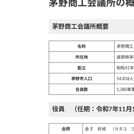
茅野商工会議所の
茅野商工会議所概要
名称
茅野商工
所在地
長野県茅野
創立
昭和41年
茅野市人口
54,85
会員数
1,380
役員 （任期：令和7年11月1
会頭
金子 好成 （カネコ 