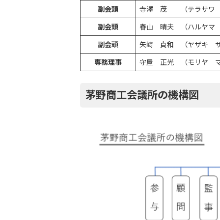
副会頭
寺澤 茂 （テラサワ
副会頭
春山 晴夫 （ハルヤマ
副会頭
矢﨑 貞和 （ヤザキ 
専務理事
守屋 正光 （モリヤ 
茅野商工会議所の機構図