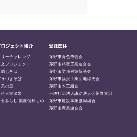
プロジェクト紹介
受託団体
ラリーチャレンジ
茅野市青色申告会
縄文プロジェクト
茅野市精密工業連合会
寒晒しそば
茅野市労務対策協議会
どうづきそば
茅野市福沢工業団地緑光会
寒天の里
茅野市木工組合
蓼科三室源泉
一般社団法人諏訪法人会茅野支部
田舎暮らし 楽園信州ちの
茅野市建設事業協同組合
茅野市商業連合会