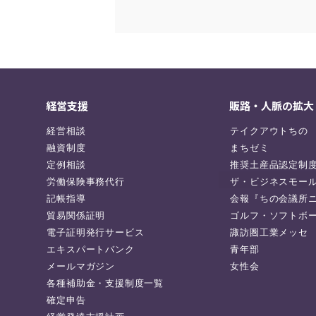
経営支援
販路・人脈の拡大
経営相談
テイクアウトちの
融資制度
まちゼミ
定例相談
推奨土産品認定制
労働保険事務代行
ザ・ビジネスモー
記帳指導
会報『ちの会議所
貿易関係証明
ゴルフ・ソフトボ
電子証明発行サービス
諏訪圏工業メッセ
エキスパートバンク
青年部
メールマガジン
女性会
各種補助金・支援制度一覧
確定申告