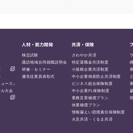
人材・能力開発
共済・保険
検定試験
さわやか共済
諏訪地域合同就職説明会
特定退職金共済制度
度
研修・セミナー
小規模企業共済制度
ル
優良従業員表彰式
中小企業倒産防止共済制度
ニュース』
ビジネス総合保険制度
ール大会
中小企業PL保険制度
業務災害補償プラン
休業補償プラン
情報漏えい賠償責任保険制度
火災共済・くるま共済