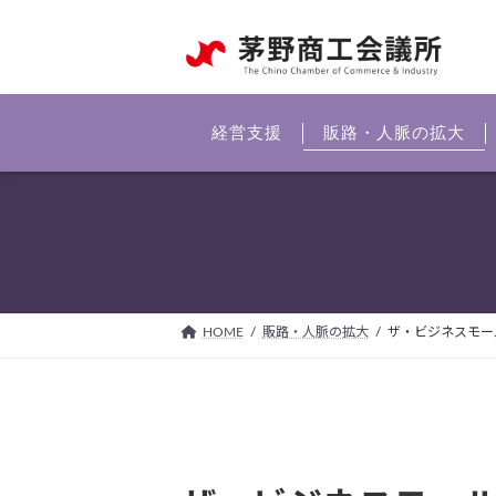
コ
ナ
ン
ビ
テ
ゲ
ン
ー
ツ
シ
経営支援
販路・人脈の拡大
へ
ョ
ス
ン
キ
に
ッ
移
プ
動
HOME
販路・人脈の拡大
ザ・ビジネスモー