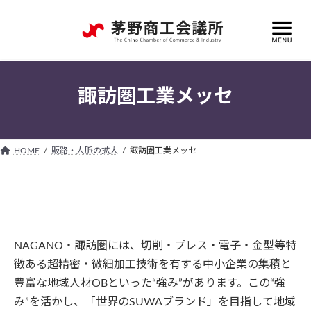
コ
ナ
ン
ビ
テ
ゲ
ン
ー
ツ
シ
へ
ョ
諏訪圏工業メッセ
ス
ン
キ
に
ッ
移
プ
動
HOME
販路・人脈の拡大
諏訪圏工業メッセ
NAGANO・諏訪圏には、切削・プレス・電子・金型等特
徴ある超精密・微細加工技術を有する中小企業の集積と
豊富な地域人材OBといった“強み”があります。この“強
み”を活かし、「世界のSUWAブランド」を目指して地域