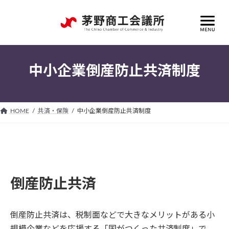
コ
ナ
ン
ビ
テ
ゲ
ン
ー
ツ
シ
へ
ョ
中小企業倒産防止共済制度
ス
ン
キ
に
ッ
移
プ
動
HOME
共済・保険
中小企業倒産防止共済制度
倒産防止共済
倒産防止共済は、税制面などで大きなメリットがある小