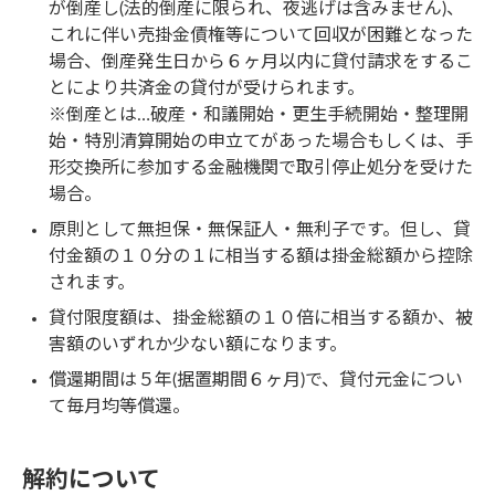
が倒産し(法的倒産に限られ、夜逃げは含みません)、
これに伴い売掛金債権等について回収が困難となった
場合、倒産発生日から６ヶ月以内に貸付請求をするこ
とにより共済金の貸付が受けられます。
※倒産とは…破産・和議開始・更生手続開始・整理開
始・特別清算開始の申立てがあった場合もしくは、手
形交換所に参加する金融機関で取引停止処分を受けた
場合。
原則として無担保・無保証人・無利子です。但し、貸
付金額の１０分の１に相当する額は掛金総額から控除
されます。
貸付限度額は、掛金総額の１０倍に相当する額か、被
害額のいずれか少ない額になります。
償還期間は５年(据置期間６ヶ月)で、貸付元金につい
て毎月均等償還。
解約について