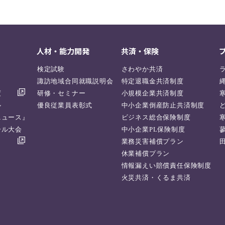
人材・能力開発
共済・保険
検定試験
さわやか共済
諏訪地域合同就職説明会
特定退職金共済制度
度
研修・セミナー
小規模企業共済制度
ル
優良従業員表彰式
中小企業倒産防止共済制度
ニュース』
ビジネス総合保険制度
ール大会
中小企業PL保険制度
業務災害補償プラン
休業補償プラン
情報漏えい賠償責任保険制度
火災共済・くるま共済