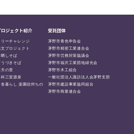
プロジェクト紹介
受託団体
ラリーチャレンジ
茅野市青色申告会
縄文プロジェクト
茅野市精密工業連合会
寒晒しそば
茅野市労務対策協議会
どうづきそば
茅野市福沢工業団地緑光会
寒天の里
茅野市木工組合
蓼科三室源泉
一般社団法人諏訪法人会茅野支部
田舎暮らし 楽園信州ちの
茅野市建設事業協同組合
茅野市商業連合会