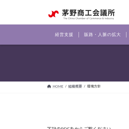
コ
ナ
ン
ビ
テ
ゲ
ン
ー
ツ
シ
経営支援
販路・人脈の拡大
へ
ョ
ス
ン
キ
に
ッ
移
プ
動
HOME
組織概要
環境方針