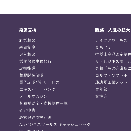
経営支援
販路・人脈の拡大
経営相談
テイクアウトちの
融資制度
まちゼミ
定例相談
推奨土産品認定制
労働保険事務代行
ザ・ビジネスモー
記帳指導
会報『ちの会議所
貿易関係証明
ゴルフ・ソフトボ
電子証明発行サービス
諏訪圏工業メッセ
エキスパートバンク
青年部
メールマガジン
女性会
各種補助金・支援制度一覧
確定申告
経営発達支援計画
Airビジネスツールズ キャッシュバック