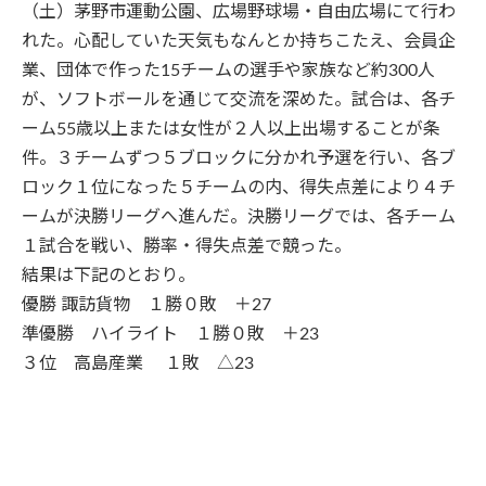
（土）茅野市運動公園、広場野球場・自由広場にて行わ
れた。心配していた天気もなんとか持ちこたえ、会員企
業、団体で作った15チームの選手や家族など約300人
が、ソフトボールを通じて交流を深めた。試合は、各チ
ーム55歳以上または女性が２人以上出場することが条
件。３チームずつ５ブロックに分かれ予選を行い、各ブ
ロック１位になった５チームの内、得失点差により４チ
ームが決勝リーグへ進んだ。決勝リーグでは、各チーム
１試合を戦い、勝率・得失点差で競った。
結果は下記のとおり。
優勝 諏訪貨物 １勝０敗 ＋27
準優勝 ハイライト １勝０敗 ＋23
３位 高島産業 １敗 △23