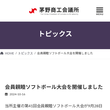
コ
ナ
ン
ビ
テ
ゲ
ン
ー
ツ
シ
へ
ョ
トピックス
ス
ン
キ
に
ッ
移
プ
動
HOME
トピックス
会員親睦ソフトボール大会を開催しました
会員親睦ソフトボール大会を開催しました
2024-10-16
当所主催の第41回会員親睦ソフトボール大会が9月28日