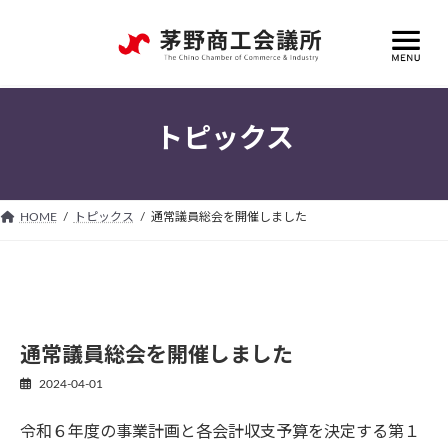
コ
ナ
ン
ビ
テ
ゲ
ン
ー
ツ
シ
へ
ョ
トピックス
ス
ン
キ
に
ッ
移
プ
動
HOME
トピックス
通常議員総会を開催しました
通常議員総会を開催しました
2024-04-01
令和６年度の事業計画と各会計収支予算を決定する第１