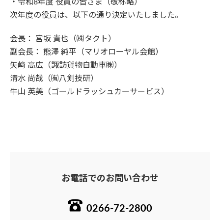
・令和8年度 役員の皆さま（敬称略）
次年度の役員は、以下の通り決定いたしました。
会長： 宮坂 貴也（㈱タクト）
副会長： 熊澤 純平（マリオローヤル会館）
矢﨑 高広（諏訪貨物自動車㈱）
清水 尚哉（㈲八剣技研）
牛山 英美（ゴールドラッシュカーサービス）
お電話でのお問い合わせ
0266-72-2800