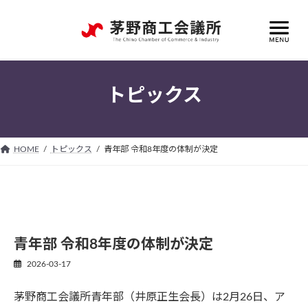
コ
ナ
ン
ビ
テ
ゲ
ン
ー
ツ
シ
へ
ョ
トピックス
ス
ン
キ
に
ッ
移
プ
動
HOME
トピックス
青年部 令和8年度の体制が決定
青年部 令和8年度の体制が決定
2026-03-17
茅野商工会議所青年部（井原正生会長）は2月26日、ア