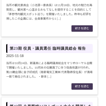
当所の観光委員会（小池源一委員長）は11月18日、地元の魅力を再
発見し、観光客へ心温まるおもてなしを提供することを目的として
「茅野市内観光スポット巡り」を開催いたしました。昨年も好評を
博したこの企画には、会員事業所から1 […]
続きを読む
第23期 役員・議員選任 臨時議員総会 報告
2025-11-18
当所は10月24日、新議員による臨時議員総会をマリオローヤル会館
で開催いたしました。10月末の任期満了に伴う役員改選が行われ、
第23期会頭に金子好成氏（南新電気工業㈱ 代表取締役社長）が満場
一致で再任されました。 ・新体 […]
続きを読む