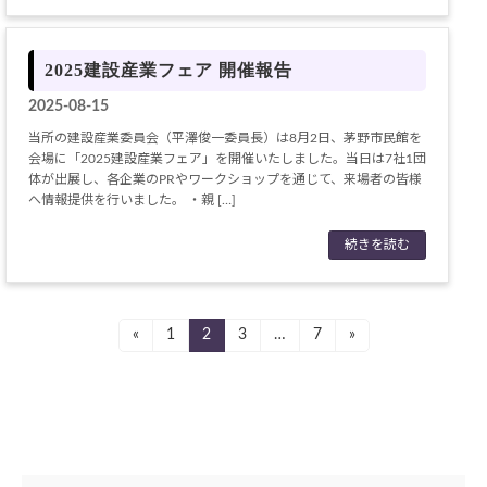
2025建設産業フェア 開催報告
2025-08-15
当所の建設産業委員会（平澤俊一委員長）は8月2日、茅野市民館を
会場に「2025建設産業フェア」を開催いたしました。当日は7社1団
体が出展し、各企業のPRやワークショップを通じて、来場者の皆様
へ情報提供を行いました。 ・親 […]
続きを読む
投
«
1
2
3
…
7
»
固
固
固
固
定
定
定
定
稿
ペ
ペ
ペ
ペ
ナ
ー
ー
ー
ー
ジ
ジ
ジ
ジ
ビ
ゲ