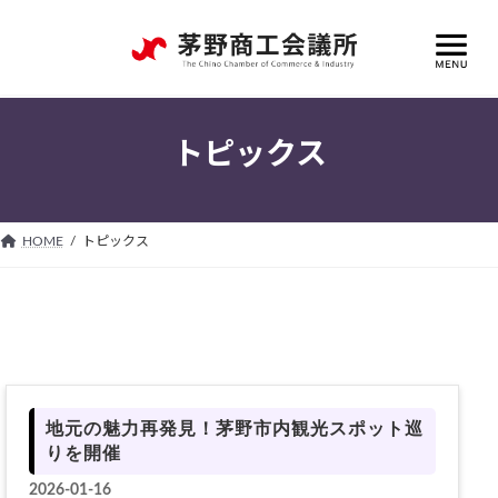
コ
ナ
ン
ビ
テ
ゲ
ン
ー
ツ
シ
へ
ョ
トピックス
ス
ン
キ
に
ッ
移
プ
動
HOME
トピックス
地元の魅力再発見！茅野市内観光スポット巡
りを開催
2026-01-16