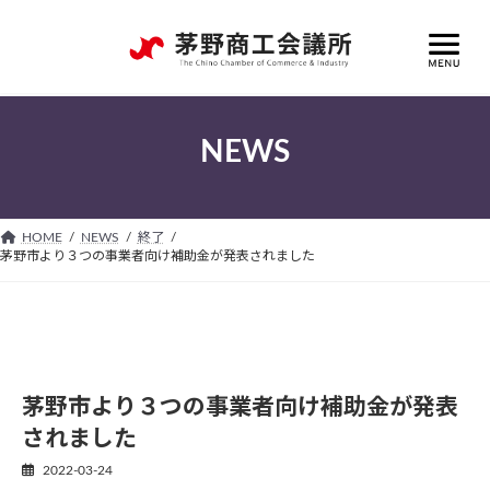
コ
ナ
ン
ビ
テ
ゲ
ン
ー
ツ
シ
へ
ョ
NEWS
ス
ン
キ
に
ッ
移
プ
動
HOME
NEWS
終了
茅野市より３つの事業者向け補助金が発表されました
茅野市より３つの事業者向け補助金が発表
されました
2022-03-24