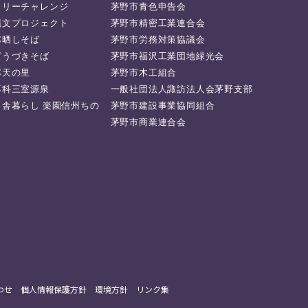
ラリーチャレンジ
茅野市青色申告会
縄文プロジェクト
茅野市精密工業連合会
寒晒しそば
茅野市労務対策協議会
どうづきそば
茅野市福沢工業団地緑光会
寒天の里
茅野市木工組合
蓼科三室源泉
一般社団法人諏訪法人会茅野支部
田舎暮らし 楽園信州ちの
茅野市建設事業協同組合
茅野市商業連合会
わせ
個人情報保護方針
環境方針
リンク集