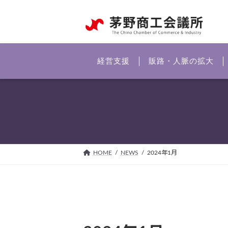
コ
ナ
ン
ビ
テ
ゲ
ン
ー
ツ
シ
経営支援
販路・人脈の拡大
へ
ョ
ス
ン
キ
に
ッ
移
プ
動
HOME
NEWS
2024年1月