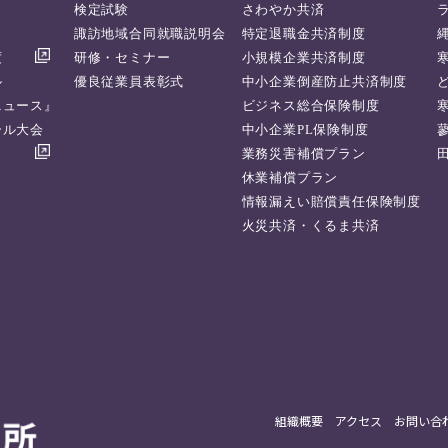
検定試験
さわやか共済
諏訪地域合同就職説明会
特定退職金共済制度
度
研修・セミナー
小規模企業共済制度
ル
優良従業員表彰式
中小企業倒産防止共済制度
ニュース』
ビジネス総合保険制度
ール大会
中小企業PL保険制度
業務災害補償プラン
休業補償プラン
情報漏えい賠償責任保険制度
火災共済・くるま共済
組織概要
アクセス
お問い合