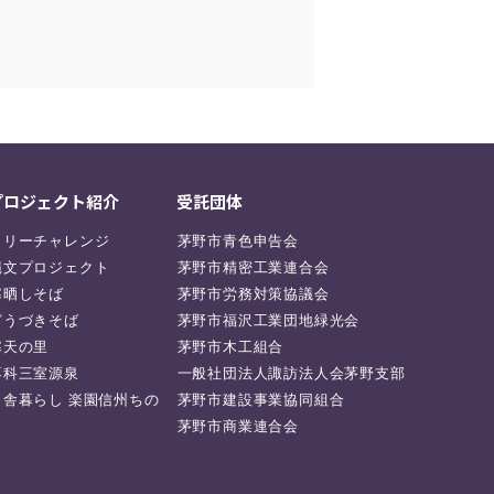
プロジェクト紹介
受託団体
ラリーチャレンジ
茅野市青色申告会
縄文プロジェクト
茅野市精密工業連合会
寒晒しそば
茅野市労務対策協議会
どうづきそば
茅野市福沢工業団地緑光会
寒天の里
茅野市木工組合
蓼科三室源泉
一般社団法人諏訪法人会茅野支部
田舎暮らし 楽園信州ちの
茅野市建設事業協同組合
茅野市商業連合会