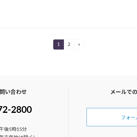
1
2
»
固
固
定
定
ペ
ペ
ー
ー
ジ
ジ
問い合わせ
メールで
72-2800
フォー
午後5時15分