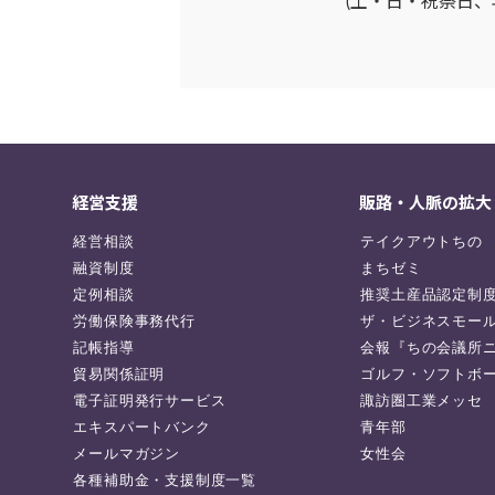
(土・日・祝祭日、
ン
経営支援
販路・人脈の拡大
経営相談
テイクアウトちの
融資制度
まちゼミ
定例相談
推奨土産品認定制
労働保険事務代行
ザ・ビジネスモー
記帳指導
会報『ちの会議所
貿易関係証明
ゴルフ・ソフトボ
電子証明発行サービス
諏訪圏工業メッセ
エキスパートバンク
青年部
メールマガジン
女性会
各種補助金・支援制度一覧