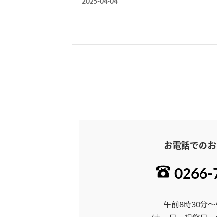
2025-04-04
投
稿
ナ
ビ
ゲ
お電話でのお
ー
0266-
シ
ョ
午前8時30分～