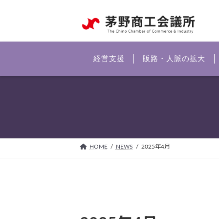
コ
ナ
ン
ビ
テ
ゲ
ン
ー
ツ
シ
経営支援
販路・人脈の拡大
へ
ョ
ス
ン
キ
に
ッ
移
プ
動
HOME
NEWS
2025年4月