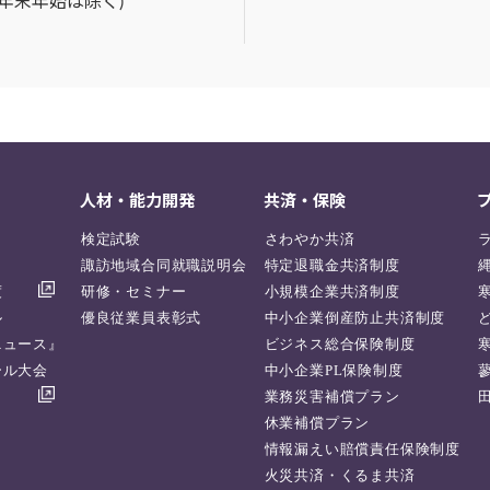
年末年始は除く)
人材・能力開発
共済・保険
検定試験
さわやか共済
諏訪地域合同就職説明会
特定退職金共済制度
度
研修・セミナー
小規模企業共済制度
ル
優良従業員表彰式
中小企業倒産防止共済制度
ニュース』
ビジネス総合保険制度
ール大会
中小企業PL保険制度
業務災害補償プラン
休業補償プラン
情報漏えい賠償責任保険制度
火災共済・くるま共済