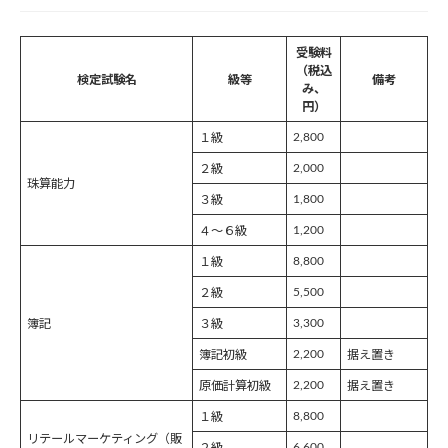
受験料
（税込
検定試験名
級等
備考
み、
円）
2,800
１級
2,000
２級
珠算能力
1,800
３級
1,200
４～６級
8,800
１級
5,500
２級
3,300
簿記
３級
2,200
簿記初級
据え置き
2,200
原価計算初級
据え置き
8,800
１級
リテールマーケティング（販
6,600