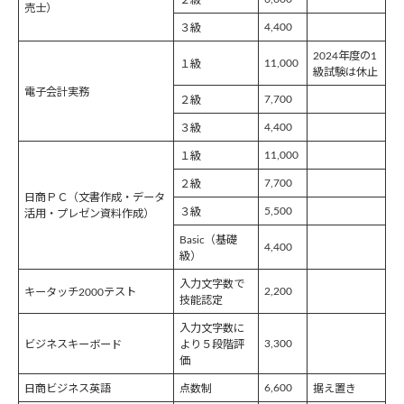
２級
売士）
4,400
３級
2024年度の1
11,000
１級
級試験は休止
電子会計実務
7,700
２級
4,400
３級
11,000
１級
7,700
２級
日商ＰＣ（文書作成・データ
5,500
３級
活用・プレゼン資料作成）
Basic（基礎
4,400
級）
入力文字数で
2,200
キータッチ2000テスト
技能認定
入力文字数に
3,300
ビジネスキーボード
より５段階評
価
6,600
日商ビジネス英語
点数制
据え置き