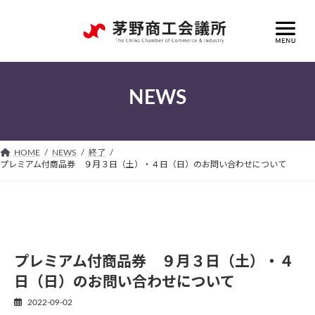
コ
ナ
ン
ビ
テ
ゲ
ン
ー
ツ
シ
へ
ョ
NEWS
ス
ン
キ
に
ッ
移
プ
動
HOME
NEWS
終了
プレミアム付商品券 ９月３日（土）・４日（日）のお問い合わせについて
プレミアム付商品券 ９月３日（土）・４
日（日）のお問い合わせについて
2022-09-02