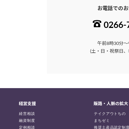
お電話でのお
0266-
午前8時30分～
(土・日・祝祭日、
経営支援
販路・人脈の拡大
経営相談
テイクアウトちの
融資制度
まちゼミ
定例相談
推奨土産品認定制