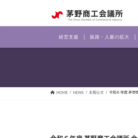
コ
ナ
ン
ビ
テ
ゲ
ン
ー
ツ
シ
経営支援
販路・人脈の拡大
へ
ョ
ス
ン
キ
に
ッ
移
プ
動
HOME
NEWS
お知らせ
令和６年度 茅野