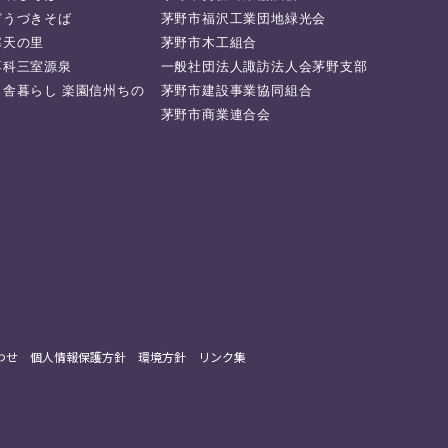
どうづきそば
茅野市福沢工業団地緑光会
寒天の里
茅野市木工組合
蓼科三室源泉
一般社団法人諏訪法人会茅野支部
田舎暮らし 楽園信州ちの
茅野市建設事業協同組合
茅野市商業連合会
わせ
個人情報保護方針
環境方針
リンク集