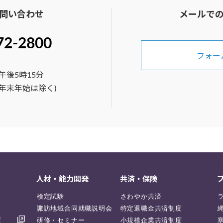
問い合わせ
メールで
72-2800
フォー
午後5時15分
年末年始は除く)
人材・能力開発
共済・保険
検定試験
さわやか共済
諏訪地域合同就職説明会
特定退職金共済制度
度
研修・セミナー
小規模企業共済制度