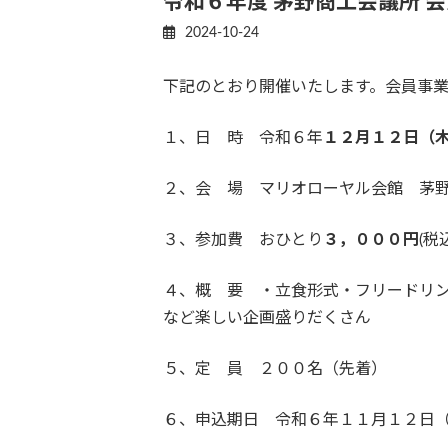
令和６年度 茅野商工会議所 
2024-10-24
下記のとおり開催いたします。会員事
１、日 時 令和６年
１２月１２日（
２、会 場 マリオローヤル会館 茅野市ちの
３、参加費 おひとり
３，０００円
(税
４、概 要 ・立食形式・フリードリン
など楽しい企画盛りだくさん
５、定 員 ２００名（先着）
６、申込期日 令和６年１１月１２日