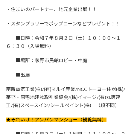
・住まいのパートナー、地元企業出展！！
・スタンプラリーでポップコーンなどプレゼント！！
■日時：令和７年８月２日（土）１０：００～１
６：３０（入場無料）
■場所：茅野市民館ロビー・中庭
■出展
南新電気工業(株)/(有)マルイ産業/NCCトーヨー住器(株)/
茅野・原宅地建物取引業協会/(株)イマージ/(有)丸徳建
工/(有)スペースイン/シールペイント(株) （順不同）
★それいけ！アンパンマンショー（観覧無料）