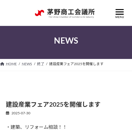
コ
ナ
ン
ビ
テ
ゲ
ン
ー
ツ
シ
へ
ョ
NEWS
ス
ン
キ
に
ッ
移
プ
動
HOME
NEWS
終了
建設産業フェア2025を開催します
建設産業フェア2025を開催します
2025-07-30
・建築、リフォーム相談！！