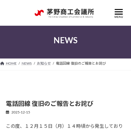
コ
ナ
ン
ビ
テ
ゲ
ン
ー
ツ
シ
へ
ョ
NEWS
ス
ン
キ
に
ッ
移
プ
動
HOME
NEWS
お知らせ
電話回線 復旧のご報告とお詫び
電話回線 復旧のご報告とお詫び
2025-12-15
この度、１２月１５日（月）１４時頃から発生しており